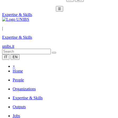
☰
Expertise & Skills
|
Expertise & Skills
unibs.it
IT
EN
×
Home
People
Organizations
Expertise & Skills
Outputs
Jobs