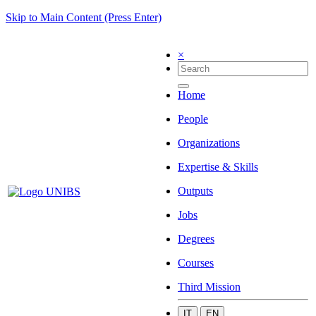
Skip to Main Content (Press Enter)
×
Home
People
Organizations
Expertise & Skills
Outputs
Jobs
Degrees
Courses
Third Mission
IT
EN