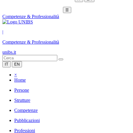
☰
Competenze & Professionalità
|
Competenze & Professionalità
unibs.it
IT
EN
×
Home
Persone
Strutture
Competenze
Pubblicazioni
Professioni