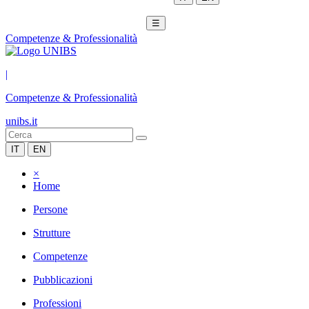
☰
Competenze & Professionalità
|
Competenze & Professionalità
unibs.it
IT
EN
×
Home
Persone
Strutture
Competenze
Pubblicazioni
Professioni