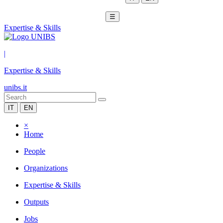
☰
Expertise & Skills
|
Expertise & Skills
unibs.it
IT
EN
×
Home
People
Organizations
Expertise & Skills
Outputs
Jobs