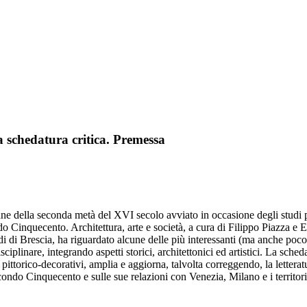
 schedatura critica. Premessa
sciane della seconda metà del XVI secolo avviato in occasione degli stud
o Cinquecento. Architettura, arte e società, a cura di Filippo Piazza e E
 di Brescia, ha riguardato alcune delle più interessanti (ma anche poco
sciplinare, integrando aspetti storici, architettonici ed artistici. La sch
uelli pittorico-decorativi, amplia e aggiorna, talvolta correggendo, la lett
econdo Cinquecento e sulle sue relazioni con Venezia, Milano e i territor