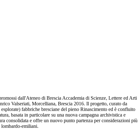
i promossi dall'Ateneo di Brescia Accademia di Scienze, Lettere ed Arti
nrico Valseriati, Morcelliana, Brescia 2016. Il progetto, curato da
 esplorate) fabbriche bresciane del pieno Rinascimento ed è confluito
edatura, basata in particolare su una nuova campagna archivistica e
eratura consolidata e offre un nuovo punto partenza per considerazioni più
i lombardo-emiliani.