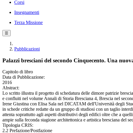
Corsi
Insegnamenti
Terza Missione
☰
Pubblicazioni
Palazzi bresciani del secondo Cinquecento. Una nuova
Capitolo di libro
Data di Pubblicazione:
2016
Abstract:
Lo scritto illustra il progetto di schedatura delle dimore patrizie bre
e confluiti nel volume Annali di Storia Bresciana 4, Brescia nel second
Irene Giustina con Elisa Sala nel DICATAM dell'Università degli Studi
in schede critiche redatte da un gruppo di studiosi con un taglio interdi
attenta soprattutto agli aspetti distributivi degli edifici oltre che a q
ampie sulla feconda stagione architettonica e artistica bresciana del s
Tipologia CRIS:
2.2 Prefazione/Postfazione