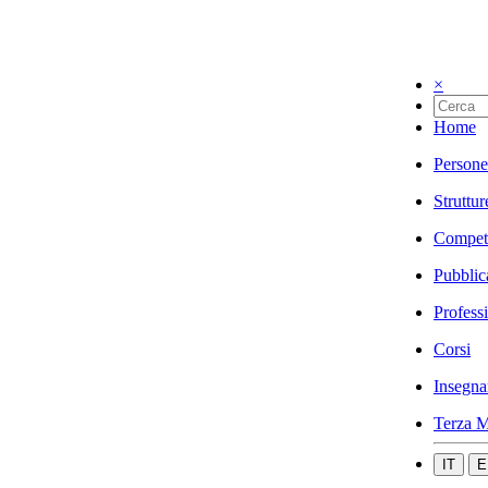
×
Home
Persone
Struttur
Compet
Pubblic
Profess
Corsi
Insegna
Terza M
IT
E