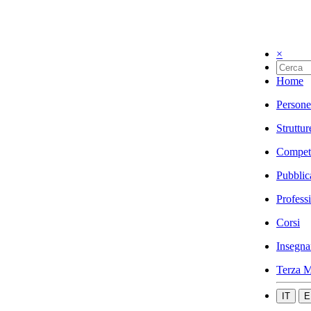
×
Home
Persone
Struttur
Compet
Pubblic
Profess
Corsi
Insegna
Terza M
IT
E