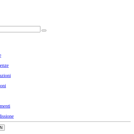
e
enze
azioni
ioni
menti
issione
N