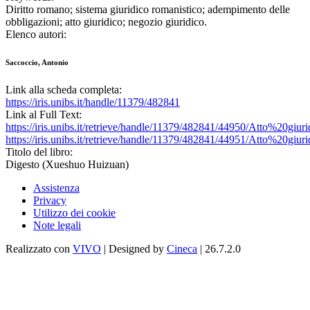
Diritto romano; sistema giuridico romanistico; adempimento delle
obbligazioni; atto giuridico; negozio giuridico.
Elenco autori:
Saccoccio, Antonio
Link alla scheda completa:
https://iris.unibs.it/handle/11379/482841
Link al Full Text:
https://iris.unibs.it/retrieve/handle/11379/482841/44950/Atto%20giuri
https://iris.unibs.it/retrieve/handle/11379/482841/44951/Atto%20giuri
Titolo del libro:
Digesto (Xueshuo Huizuan)
Assistenza
Privacy
Utilizzo dei cookie
Note legali
Realizzato con
VIVO
| Designed by
Cineca
| 26.7.2.0