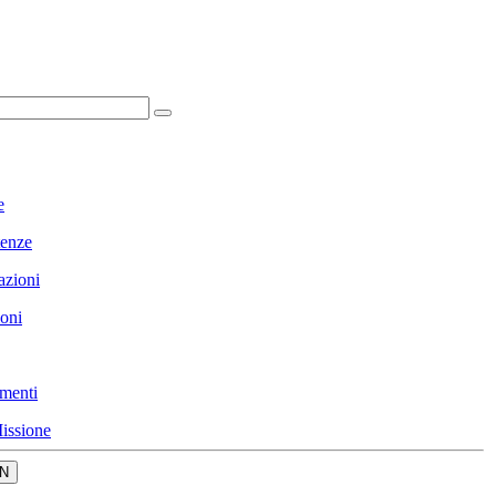
e
enze
azioni
ioni
menti
issione
N