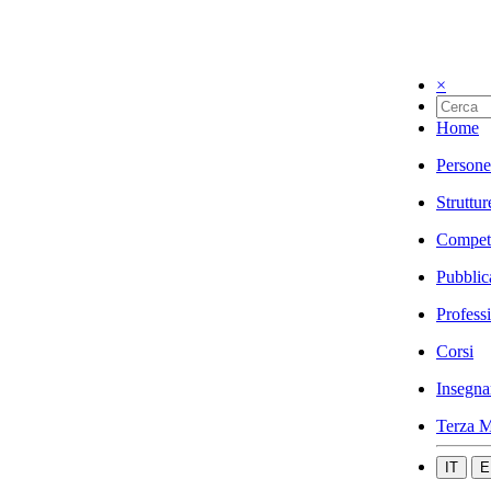
×
Home
Persone
Struttur
Compet
Pubblic
Profess
Corsi
Insegna
Terza M
IT
E