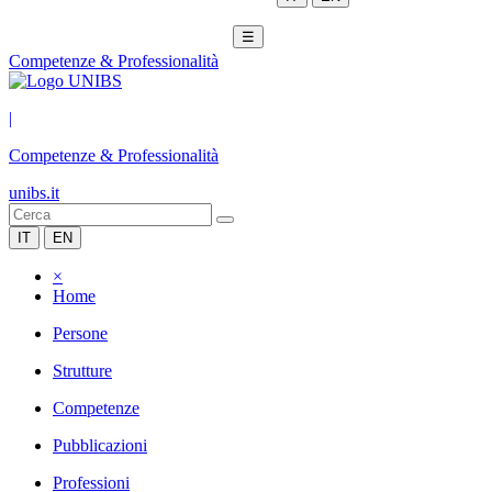
☰
Competenze & Professionalità
|
Competenze & Professionalità
unibs.it
IT
EN
×
Home
Persone
Strutture
Competenze
Pubblicazioni
Professioni