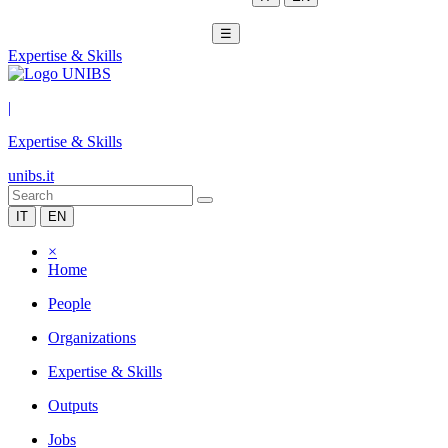
☰
Expertise & Skills
|
Expertise & Skills
unibs.it
IT
EN
×
Home
People
Organizations
Expertise & Skills
Outputs
Jobs