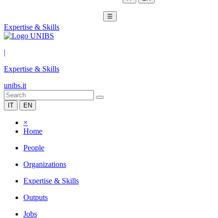
☰
Expertise & Skills
|
Expertise & Skills
unibs.it
IT
EN
×
Home
People
Organizations
Expertise & Skills
Outputs
Jobs