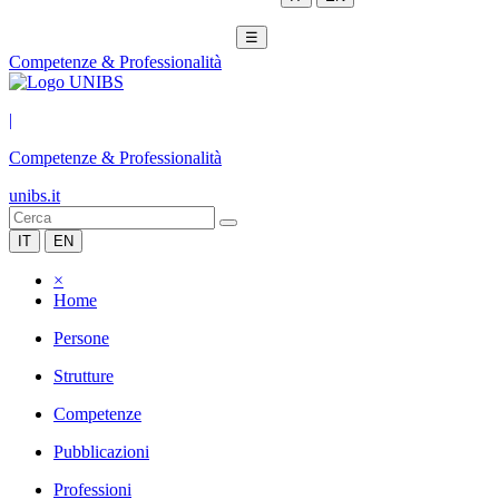
☰
Competenze & Professionalità
|
Competenze & Professionalità
unibs.it
IT
EN
×
Home
Persone
Strutture
Competenze
Pubblicazioni
Professioni