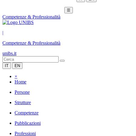
☰
Competenze & Professionalità
|
Competenze & Professionalità
unibs.it
IT
EN
×
Home
Persone
Strutture
Competenze
Pubblicazioni
Professioni