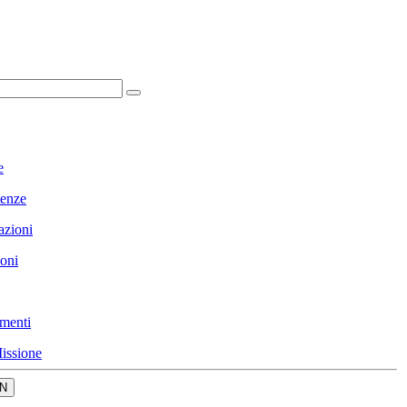
e
enze
azioni
ioni
menti
issione
N