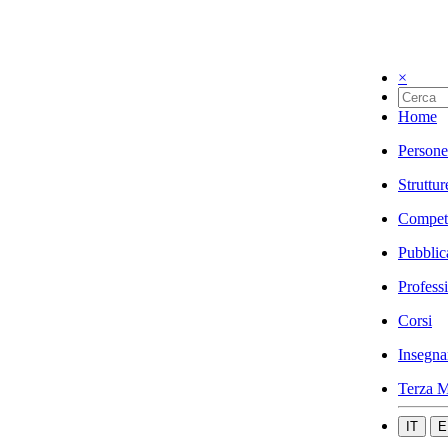
×
Home
Persone
Struttur
Compet
Pubblic
Profess
Corsi
Insegna
Terza M
IT
E