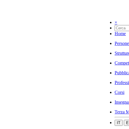
×
Home
Persone
Struttur
Compet
Pubblic
Profess
Corsi
Insegna
Terza M
IT
E