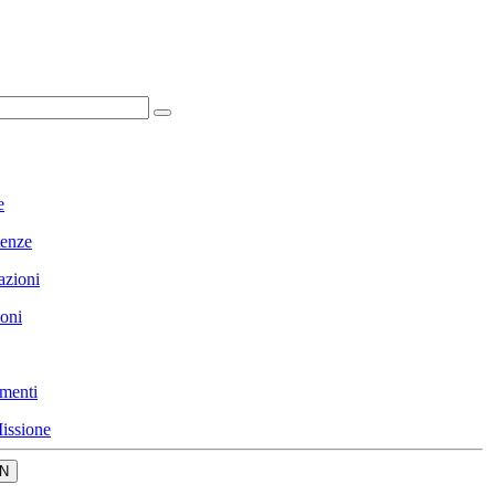
e
enze
azioni
ioni
menti
issione
N