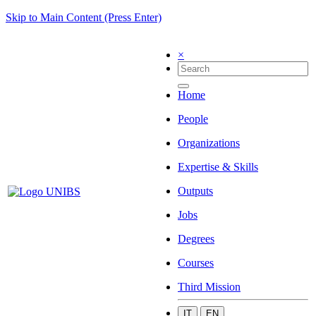
Skip to Main Content (Press Enter)
×
Home
People
Organizations
Expertise & Skills
Outputs
Jobs
Degrees
Courses
Third Mission
IT
EN