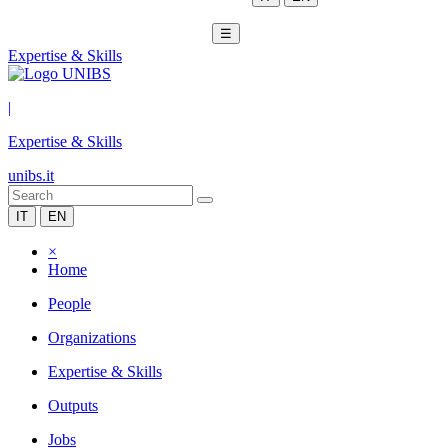
☰
Expertise & Skills
|
Expertise & Skills
unibs.it
IT
EN
×
Home
People
Organizations
Expertise & Skills
Outputs
Jobs