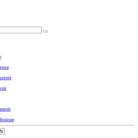
e
enze
azioni
ioni
menti
issione
N