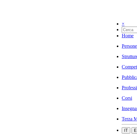
×
Home
Persone
Struttur
Compet
Pubblic
Profess
Corsi
Insegna
Terza M
IT
E