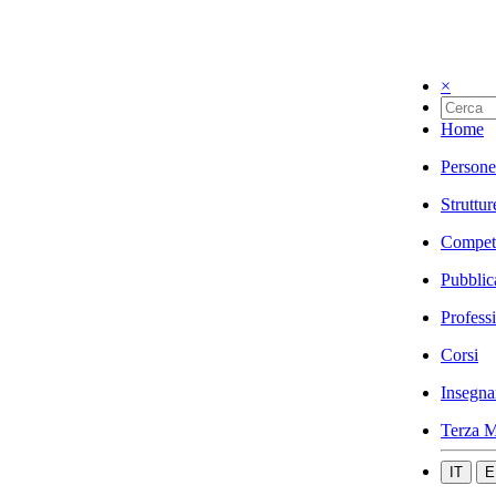
×
Home
Persone
Struttur
Compet
Pubblic
Profess
Corsi
Insegna
Terza M
IT
E