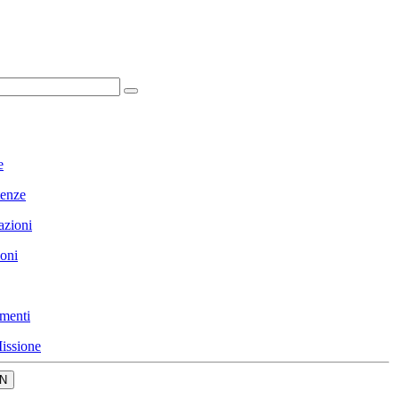
e
enze
azioni
ioni
menti
issione
N