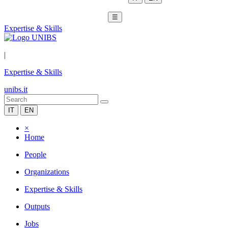
☰
Expertise & Skills
|
Expertise & Skills
unibs.it
IT
EN
×
Home
People
Organizations
Expertise & Skills
Outputs
Jobs