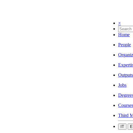
×
Home
People
Organiz
Experti
Outputs
Jobs
Degree
Course
Third M
IT
E