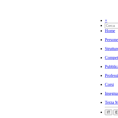
×
Home
Persone
Struttur
Compet
Pubblic
Profess
Corsi
Insegna
Terza M
IT
E