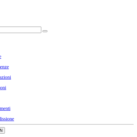
e
enze
azioni
ioni
menti
issione
N