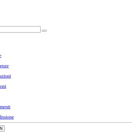
e
enze
azioni
ioni
menti
issione
N