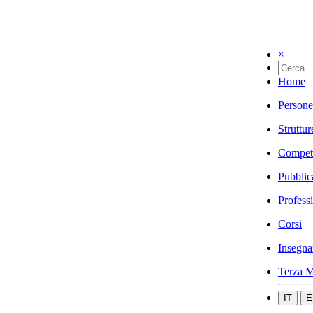
×
Home
Persone
Struttur
Compet
Pubblic
Profess
Corsi
Insegna
Terza M
IT
E