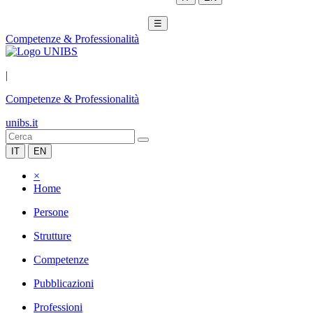
☰
Competenze & Professionalità
|
Competenze & Professionalità
unibs.it
IT
EN
×
Home
Persone
Strutture
Competenze
Pubblicazioni
Professioni