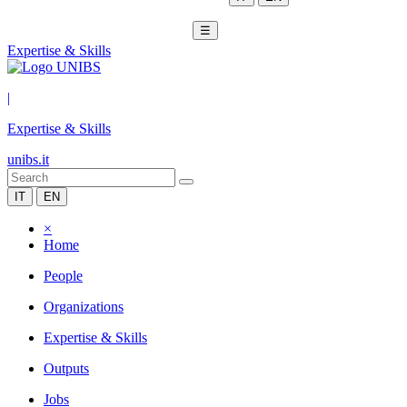
☰
Expertise & Skills
|
Expertise & Skills
unibs.it
IT
EN
×
Home
People
Organizations
Expertise & Skills
Outputs
Jobs