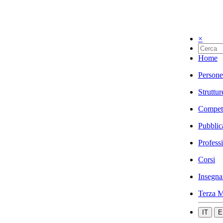
×
Home
Persone
Struttur
Compet
Pubblic
Profess
Corsi
Insegna
Terza M
IT
E