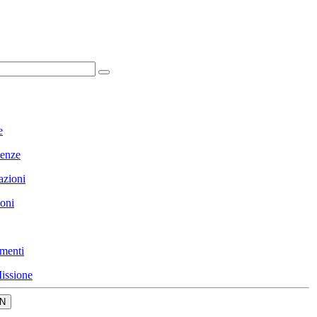
e
enze
azioni
ioni
menti
issione
N