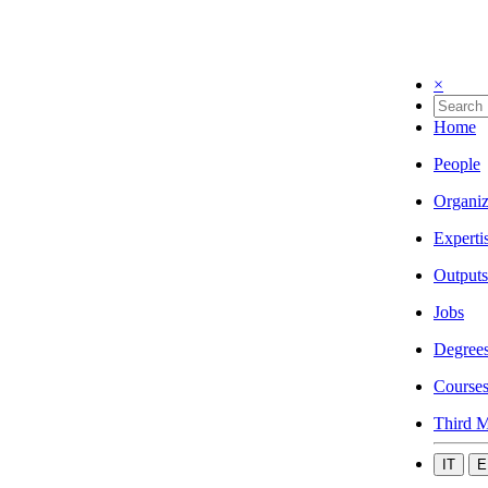
×
Home
People
Organiz
Experti
Outputs
Jobs
Degree
Course
Third M
IT
E