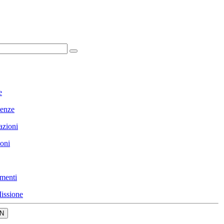
e
enze
azioni
ioni
menti
issione
N