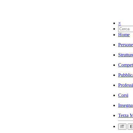
×
Home
Persone
Struttur
Compet
Pubblic
Profess
Corsi
Insegna
Terza M
IT
E