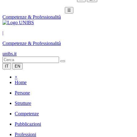
☰
Competenze & Professionalità
|
Competenze & Professionalità
unibs.it
IT
EN
×
Home
Persone
Strutture
Competenze
Pubblicazioni
Professioni