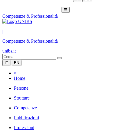
☰
Competenze & Professionalità
|
Competenze & Professionalità
unibs.it
IT
EN
×
Home
Persone
Strutture
Competenze
Pubblicazioni
Professioni