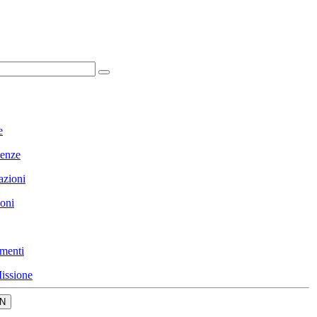
e
enze
azioni
ioni
menti
issione
N