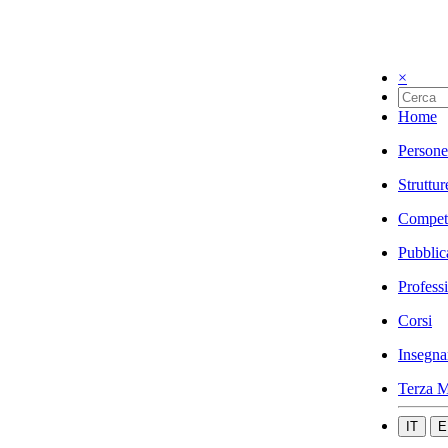
×
Home
Persone
Struttur
Compet
Pubblic
Profess
Corsi
Insegna
Terza M
IT
E