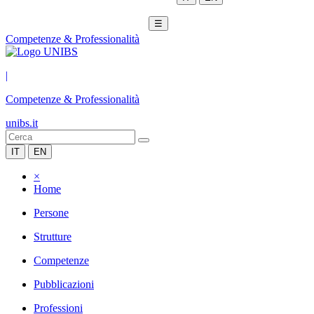
☰
Competenze & Professionalità
|
Competenze & Professionalità
unibs.it
IT
EN
×
Home
Persone
Strutture
Competenze
Pubblicazioni
Professioni