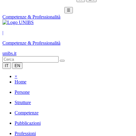
☰
Competenze & Professionalità
|
Competenze & Professionalità
unibs.it
IT
EN
×
Home
Persone
Strutture
Competenze
Pubblicazioni
Professioni