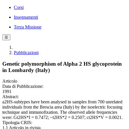
Corsi
Insegnamenti
Terza Missione
☰
Pubblicazioni
Genetic polymorphism of Alpha 2 HS glycoprotein
in Lombardy (Italy)
Articolo
Data di Pubblicazione:
1991
Abstract:
a2HS-subtypes have been analysed in samples from 700 unrelated
individuals from the Brescia area (Italy) by the isoelectric focusing
technique and immunofixation. The observed allele frequencies
were: Gt2HS*I = 0.7472; ~t2HS*2 = 0.2507; ct2HS*V = 0.0021.
Tipologia CRIS:
1.1 Articolo in rivista