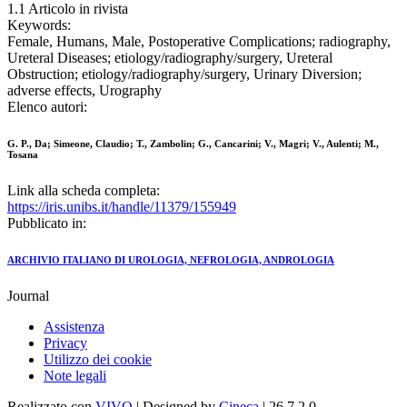
1.1 Articolo in rivista
Keywords:
Female, Humans, Male, Postoperative Complications; radiography,
Ureteral Diseases; etiology/radiography/surgery, Ureteral
Obstruction; etiology/radiography/surgery, Urinary Diversion;
adverse effects, Urography
Elenco autori:
G. P., Da; Simeone, Claudio; T., Zambolin; G., Cancarini; V., Magri; V., Aulenti; M.,
Tosana
Link alla scheda completa:
https://iris.unibs.it/handle/11379/155949
Pubblicato in:
ARCHIVIO ITALIANO DI UROLOGIA, NEFROLOGIA, ANDROLOGIA
Journal
Assistenza
Privacy
Utilizzo dei cookie
Note legali
Realizzato con
VIVO
| Designed by
Cineca
| 26.7.2.0