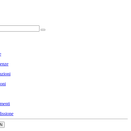
e
enze
azioni
ioni
menti
issione
N