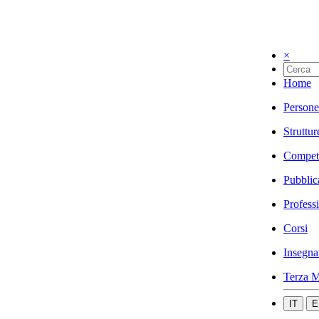
×
Home
Persone
Struttur
Compet
Pubblic
Profess
Corsi
Insegna
Terza M
IT
E