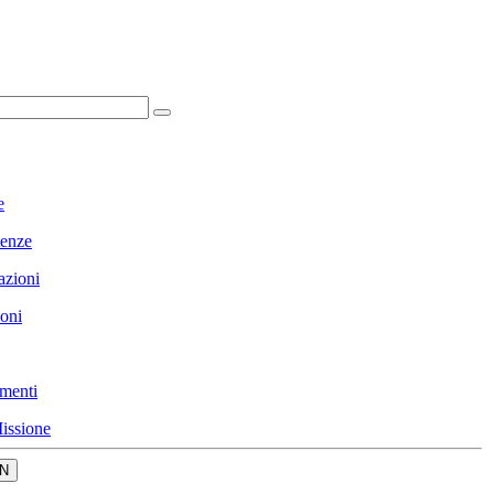
e
enze
azioni
ioni
menti
issione
N