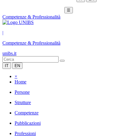
☰
Competenze & Professionalità
|
Competenze & Professionalità
unibs.it
IT
EN
×
Home
Persone
Strutture
Competenze
Pubblicazioni
Professioni