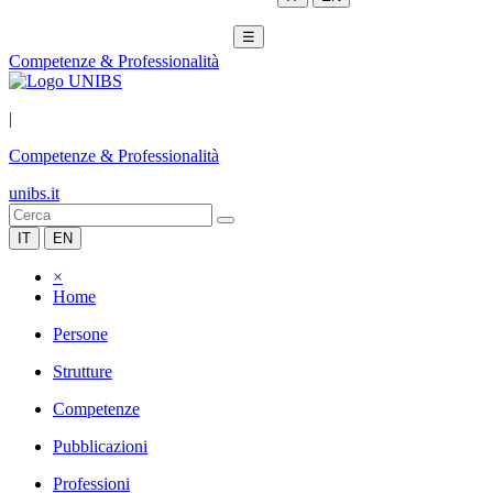
☰
Competenze & Professionalità
|
Competenze & Professionalità
unibs.it
IT
EN
×
Home
Persone
Strutture
Competenze
Pubblicazioni
Professioni