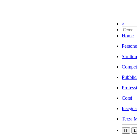
×
Home
Persone
Struttur
Compet
Pubblic
Profess
Corsi
Insegna
Terza M
IT
E