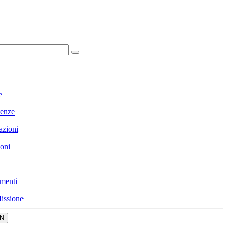
e
enze
azioni
ioni
menti
issione
N