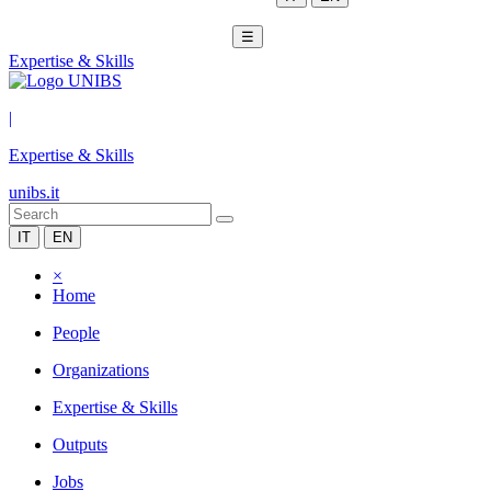
☰
Expertise & Skills
|
Expertise & Skills
unibs.it
IT
EN
×
Home
People
Organizations
Expertise & Skills
Outputs
Jobs