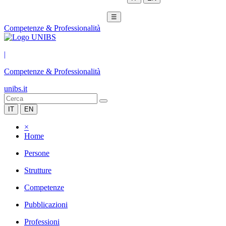
☰
Competenze & Professionalità
|
Competenze & Professionalità
unibs.it
IT
EN
×
Home
Persone
Strutture
Competenze
Pubblicazioni
Professioni