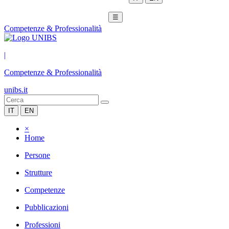
☰
Competenze & Professionalità
|
Competenze & Professionalità
unibs.it
IT
EN
×
Home
Persone
Strutture
Competenze
Pubblicazioni
Professioni