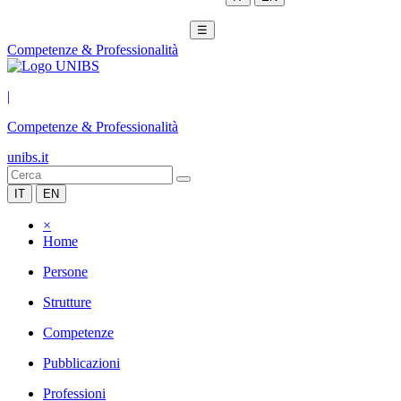
☰
Competenze & Professionalità
|
Competenze & Professionalità
unibs.it
IT
EN
×
Home
Persone
Strutture
Competenze
Pubblicazioni
Professioni