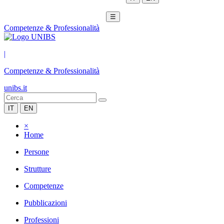
☰
Competenze & Professionalità
|
Competenze & Professionalità
unibs.it
IT
EN
×
Home
Persone
Strutture
Competenze
Pubblicazioni
Professioni