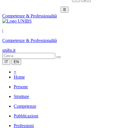
☰
Competenze & Professionalità
|
Competenze & Professionalità
unibs.it
IT
EN
×
Home
Persone
Strutture
Competenze
Pubblicazioni
Professioni