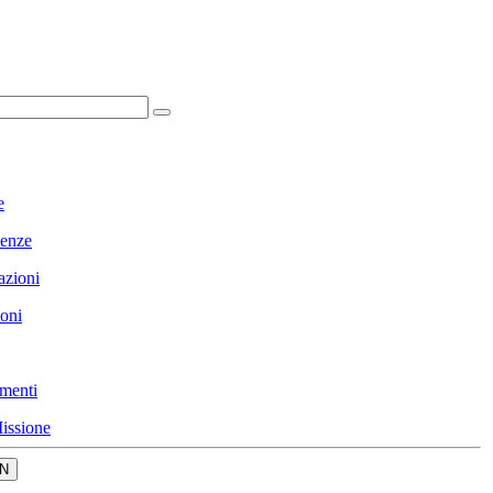
e
enze
azioni
ioni
menti
issione
N