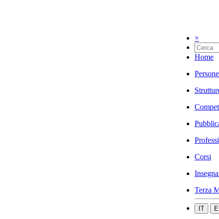
×
Home
Persone
Struttur
Compet
Pubblic
Profess
Corsi
Insegna
Terza M
IT
E