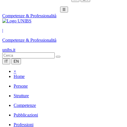
☰
Competenze & Professionalità
|
Competenze & Professionalità
unibs.it
IT
EN
×
Home
Persone
Strutture
Competenze
Pubblicazioni
Professioni