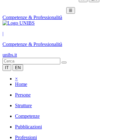
☰
Competenze & Professionalità
|
Competenze & Professionalità
unibs.it
IT
EN
×
Home
Persone
Strutture
Competenze
Pubblicazioni
Professioni