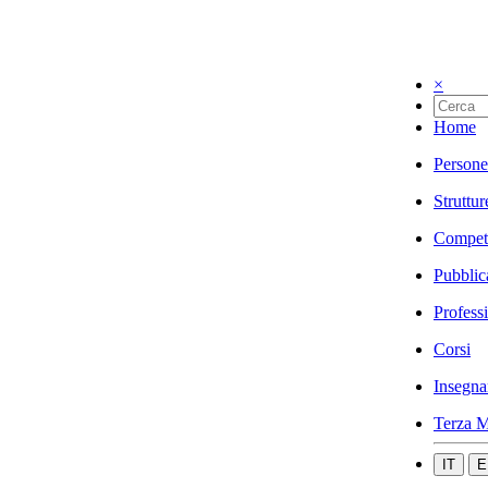
×
Home
Persone
Struttur
Compet
Pubblic
Profess
Corsi
Insegna
Terza M
IT
E