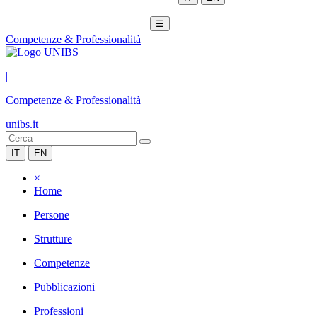
☰
Competenze & Professionalità
|
Competenze & Professionalità
unibs.it
IT
EN
×
Home
Persone
Strutture
Competenze
Pubblicazioni
Professioni